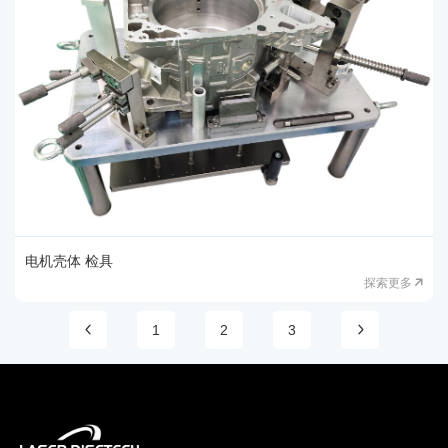
电机壳体 检具
探索更多
1
2
3