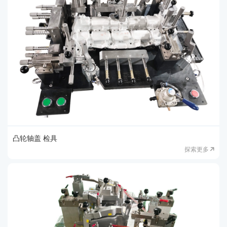
{/fxl:if}
凸轮轴盖 检具
探索更多