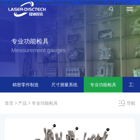
{fxl:if('/static/upload/image/20250616/1750049050841538.jpg'==''}
专业功能检具
Measurement gauges
{else}
精密零件制造
尺寸测量系统
专业功能检具
工业
首页
产品
专业功能检具
导航